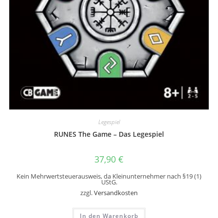
Legespiel
RUNES The Game – Das Legespiel
37,90
€
Kein Mehrwertsteuerausweis, da Kleinunternehmer nach §19 (1)
UStG.
zzgl.
Versandkosten
In den Warenkorb